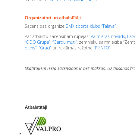
Organizatori un atbalstītāji
Sacensības organizē
BMX sporta klubs “Tālava”
.
Par atbalstu sacensībām rūpējas:
Valmieras novads
,
Latv
“CIDO Grupa”
,
“Gardu muti”
, zemnieku saimniecība “Zemt
piens”
,
"Graci"
un reklāmas ražotne
“PRINTO”
.
Skatītājiem ieeja sacensībās ir bez maksas. Uz tikšanos tr
Atbalstītāji