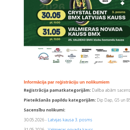
Informācija par reģistrāciju un nolikumiem
Reģistrācija pamatkategorijām:
Dalība abām sacensīb
Pieteikšanās papildu kategorijām:
Dip Dap, G5 un B5,
Sacensību nolikumi:
30.05.2026 -
Latvijas kausa 3. posms
31.05.2026 -
Valmieras novada kauss