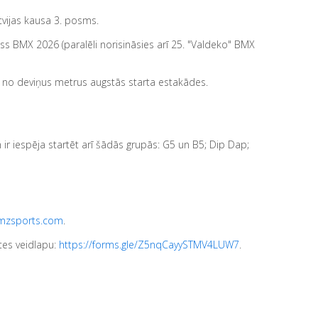
tvijas kausa 3. posms.
s BMX 2026 (paralēli norisināsies arī 25. "Valdeko" BMX
s no deviņus metrus augstās starta estakādes.
 ir iespēja startēt arī šādās grupās: G5 un B5; Dip Dap;
amzsports.com
.
tes veidlapu:
https://forms.gle/Z5nqCayySTMV4LUW7
.