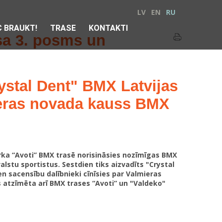
LV
EN
RU
 BRAUKT!
TRASE
KONTAKTI
sa 3. posms un
ystal Dent" BMX Latvijas
eras novada kauss BMX
arka “Avoti” BMX trasē norisināsies nozīmīgas BMX
lstu sportistus. Sestdien tiks aizvadīts "Crystal
n sacensību dalībnieki cīnīsies par Valmieras
 atzīmēta arī BMX trases “Avoti” un "Valdeko"