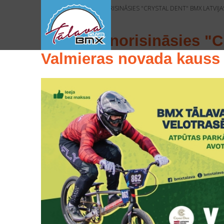
HOME
>
>
VALMIERĀ NORISINĀSIES "CRYSTAL DENT" BMX LATVIJ
Valmierā norisināsies "
Valmieras novada kauss