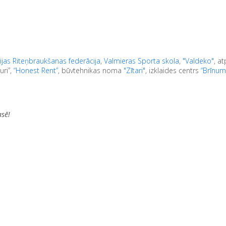
ijas Riteņbraukšanas federācija
,
Valmieras Sporta skola
,
"Valdeko"
, a
uri”,
“Honest Rent”
, būvtehnikas noma
"Zītari"
, izklaides centrs
“Brīnum
asē!