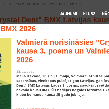
AS KAUSA 3. POSMS UN VALMIERAS NOVADA KAUSS BMX 2026
JAUNUMI
KLUBS
NĀC
Crystal Dent" BMX Latvijas kau
 BMX 2026
Valmierā norisināsies "Cr
kausa 3. posms un Valmi
2026
23/05/2026
Maija izskaņā, 30. un 31. maijā, Valmierā, atpūtas p
sacensības, vienkopus pulcējot gan Latvijas, gan ārva
Dent" BMX Latvijas kausa 3. posms, savukārt svētdie
novada kausu BMX. Šīs nedēļas nogales ietvaros tiks
klubu komandu kausa 25 gadu jubileja.