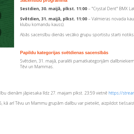
Sacensību programma
Sestdien, 30. maijā, plkst. 11:00
– "Crystal Dent" BMX La
Svētdien, 31. maijā, plkst. 11:00
– Valmieras novada kaus
klubu komandu kauss).
Abās sacensību dienās vecāko grupu sportistu starti notik
Papildu kategorijas svētdienas sacensībās
Svētdien, 31. maijā, paralēli pamatkategorijām dalībniekiem
Tēvi un Mammas.
u dienām jāpiesaka līdz 27. maijam plkst. 23:59 vietnē
https://stre
 kā arī Tēvu un Mammu grupām dalību var pieteikt, aizpildot tiešsais