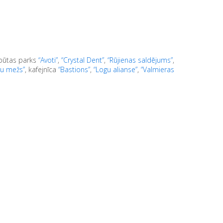
tpūtas parks
“Avoti”
,
“Crystal Dent”
,
“Rūjienas saldējums”
,
u mežs”
, kafejnīca
“Bastions”
,
“Logu alianse”
,
“Valmieras