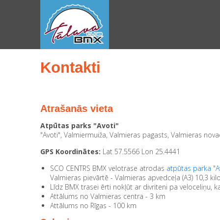
HOME
>
KONTAKTI
Kontakti
Kontakti
Atrašanās vieta
Atpūtas parks "Avoti"
"Avoti", Valmiermuiža, Valmieras pagasts, Valmieras novad
GPS Koordinātes:
Lat 57.5566 Lon 25.4441
SCO CENTRS BMX velotrase atrodas
atpūtas parka "A
Valmieras pievārtē - Valmieras apvedceļa (A3) 10,3 kil
Līdz BMX trasei ērti nokļūt ar divriteni pa veloceliņu,
Attālums no Valmieras centra - 3 km
Attālums no Rīgas - 100 km