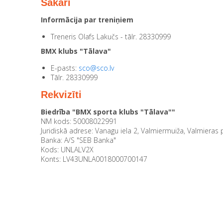
Sakari
Informācija par treniņiem
Treneris Olafs Lakučs - tālr. 28330999
BMX klubs "Tālava"
E-pasts:
sco@sco.lv
Tālr. 28330999
Rekvizīti
Biedrība "BMX sporta klubs "Tālava""
NM kods: 50008022991
Juridiskā adrese: Vanagu iela 2, Valmiermuiža, Valmieras
Banka: A/S "SEB Banka"
Kods: UNLALV2X
Konts: LV43UNLA0018000700147