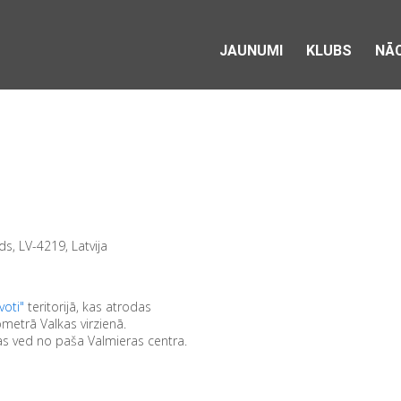
JAUNUMI
KLUBS
NĀC
s, LV-4219, Latvija
voti"
teritorijā, kas atrodas
ometrā Valkas virzienā.
 kas ved no paša Valmieras centra.