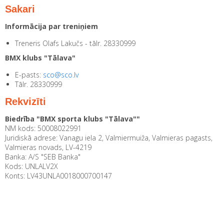
Sakari
Informācija par treniņiem
Treneris Olafs Lakučs - tālr. 28330999
BMX klubs "Tālava"
E-pasts:
sco@sco.lv
Tālr. 28330999
Rekvizīti
Biedrība "BMX sporta klubs "Tālava""
NM kods: 50008022991
Juridiskā adrese: Vanagu iela 2, Valmiermuiža, Valmieras pagasts,
Valmieras novads, LV-4219
Banka: A/S "SEB Banka"
Kods: UNLALV2X
Konts: LV43UNLA0018000700147