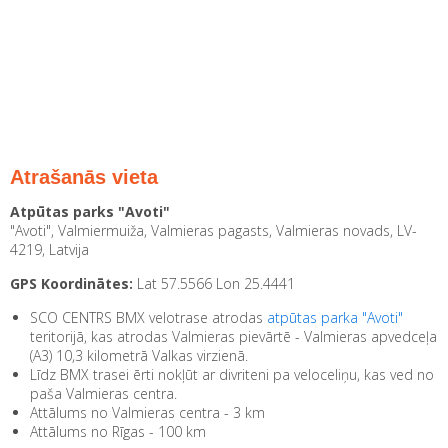
Atrašanās vieta
Atpūtas parks "Avoti"
"Avoti", Valmiermuiža, Valmieras pagasts, Valmieras novads, LV-
4219, Latvija
GPS Koordinātes:
Lat 57.5566 Lon 25.4441
SCO CENTRS BMX velotrase atrodas
atpūtas parka "Avoti"
teritorijā, kas atrodas Valmieras pievārtē - Valmieras apvedceļa
(A3) 10,3 kilometrā Valkas virzienā.
Līdz BMX trasei ērti nokļūt ar divriteni pa veloceliņu, kas ved no
paša Valmieras centra.
Attālums no Valmieras centra - 3 km
Attālums no Rīgas - 100 km