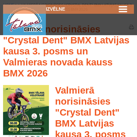
HOME
>
>
VALMIERĀ NORISINĀSIES "CRYSTAL DENT" BMX LATVIJAS KAUSA 3.
IZVĒLNE
POSMS UN VALMIERAS NOVADA KAUSS BMX 2026
Valmierā norisināsies
"Crystal Dent" BMX Latvijas
kausa 3. posms un
Valmieras novada kauss
BMX 2026
Valmierā
norisināsies
"Crystal Dent"
BMX Latvijas
kausa 3. posms