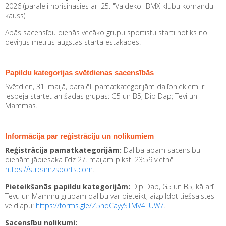
2026 (paralēli norisināsies arī 25. "Valdeko" BMX klubu komandu
kauss).
Abās sacensību dienās vecāko grupu sportistu starti notiks no
deviņus metrus augstās starta estakādes.
Papildu kategorijas svētdienas sacensībās
Svētdien, 31. maijā, paralēli pamatkategorijām dalībniekiem ir
iespēja startēt arī šādās grupās: G5 un B5; Dip Dap; Tēvi un
Mammas.
Informācija par reģistrāciju un nolikumiem
Reģistrācija pamatkategorijām:
Dalība abām sacensību
dienām jāpiesaka līdz 27. maijam plkst. 23:59 vietnē
https://streamzsports.com
.
Pieteikšanās papildu kategorijām:
Dip Dap, G5 un B5, kā arī
Tēvu un Mammu grupām dalību var pieteikt, aizpildot tiešsaistes
veidlapu:
https://forms.gle/Z5nqCayySTMV4LUW7
.
Sacensību nolikumi: