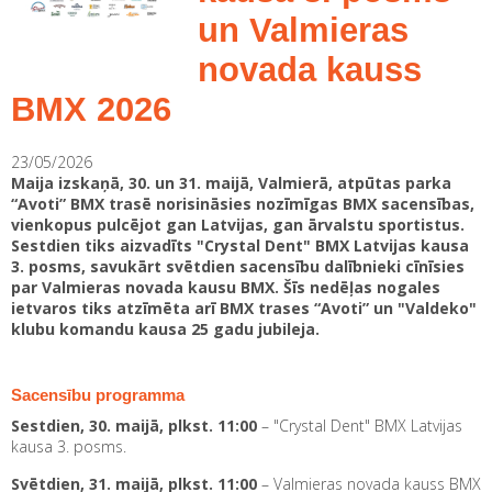
un Valmieras
novada kauss
BMX 2026
23/05/2026
Maija izskaņā, 30. un 31. maijā, Valmierā, atpūtas parka
“Avoti” BMX trasē norisināsies nozīmīgas BMX sacensības,
vienkopus pulcējot gan Latvijas, gan ārvalstu sportistus.
Sestdien tiks aizvadīts "Crystal Dent" BMX Latvijas kausa
3. posms, savukārt svētdien sacensību dalībnieki cīnīsies
par Valmieras novada kausu BMX. Šīs nedēļas nogales
ietvaros tiks atzīmēta arī BMX trases “Avoti” un "Valdeko"
klubu komandu kausa 25 gadu jubileja.
Sacensību programma
Sestdien, 30. maijā, plkst. 11:00
– "Crystal Dent" BMX Latvijas
kausa 3. posms.
Svētdien, 31. maijā, plkst. 11:00
– Valmieras novada kauss BMX