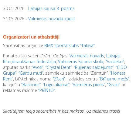
30.05.2026 -
Latvijas kausa 3. posms
31.05.2026 -
Valmieras novada kauss
Organizatori un atbalstītāji
Sacensības organizē
BMX sporta klubs “Tālava”
.
Par atbalstu sacensībām rūpējas:
Valmieras novads
,
Latvijas
Riteņbraukšanas federācija
,
Valmieras Sporta skola
,
"Valdeko"
,
atpūtas parks
“Avoti”
,
“Crystal Dent”
,
“Rūjienas saldējums”
,
“CIDO
Grupa”
,
“Gardu muti”
, zemnieku saimniecība “Zemturi”,
“Honest
Rent”
, būvtehnikas noma
"Zītari"
, izklaides centrs
“Brīnumu mežs”
,
kafejnīca
“Bastions”
,
“Logu alianse”
,
“Valmieras piens”
,
"Graci"
un
reklāmas ražotne
“PRINTO”
.
Skatītājiem ieeja sacensībās ir bez maksas. Uz tikšanos trasē!