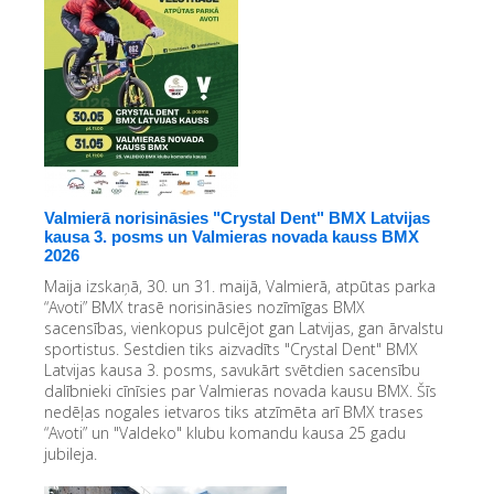
Valmierā norisināsies "Crystal Dent" BMX Latvijas
kausa 3. posms un Valmieras novada kauss BMX
2026
Maija izskaņā, 30. un 31. maijā, Valmierā, atpūtas parka
“Avoti” BMX trasē norisināsies nozīmīgas BMX
sacensības, vienkopus pulcējot gan Latvijas, gan ārvalstu
sportistus. Sestdien tiks aizvadīts "Crystal Dent" BMX
Latvijas kausa 3. posms, savukārt svētdien sacensību
dalībnieki cīnīsies par Valmieras novada kausu BMX. Šīs
nedēļas nogales ietvaros tiks atzīmēta arī BMX trases
“Avoti” un "Valdeko" klubu komandu kausa 25 gadu
jubileja.