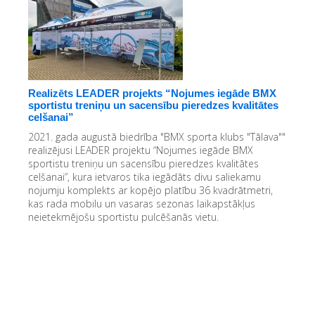
Realizēts LEADER projekts “Nojumes iegāde BMX
sportistu treniņu un sacensību pieredzes kvalitātes
celšanai”
2021. gada augustā biedrība "BMX sporta klubs "Tālava""
realizējusi LEADER projektu “Nojumes iegāde BMX
sportistu treniņu un sacensību pieredzes kvalitātes
celšanai”, kura ietvaros tika iegādāts divu saliekamu
nojumju komplekts ar kopējo platību 36 kvadrātmetri,
kas rada mobilu un vasaras sezonas laikapstākļus
neietekmējošu sportistu pulcēšanās vietu.