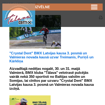
SĀKUMS
>
LAIPNI LŪDZAM!
IZVĒLNE
"Crystal Dent" BMX Latvijas kausa 3. posmā un
Valmieras novada kausā uzvar Treimanis, Puriņš un
Kārkliņa
Aizvadītajā nedēļas nogalē, 30. un 31. maijā 
Valmierā, BMX kluba "Tālava" velotrasē pulcējās 
vairāk nekā 350 sportisti no Baltijas valstīm un 
Somijas, lai cīnītos par uzvaru "Crystal Dent" BMX 
Latvijas kausa 3. posmā un Valmieras novada kausa 
izcīņā.