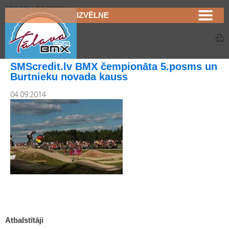
SĀKUMS
>
GALERIJAS
IZVĒLNE
Galerijas
SMScredit.lv BMX čempionāta 5.posms un
Burtnieku novada kauss
04.09.2014
Atbalstītāji