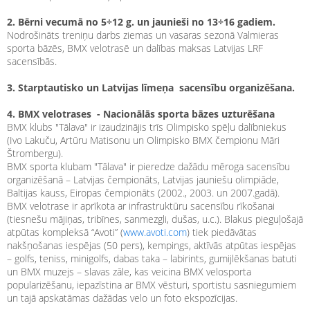
2. Bērni vecumā no 5÷12 g. un jaunieši no 13÷16 gadiem.
Nodrošināts treniņu darbs ziemas un vasaras sezonā Valmieras
sporta bāzēs, BMX velotrasē un dalības maksas Latvijas LRF
sacensībās.
3. Starptautisko un Latvijas līmeņa sacensību organizēšana.
4. BMX velotrases - Nacionālās sporta bāzes uzturēšana
BMX klubs "Tālava" ir izaudzinājis trīs Olimpisko spēļu dalībniekus
(Ivo Lakuču, Artūru Matisonu un Olimpisko BMX čempionu Māri
Štrombergu).
BMX sporta klubam "Tālava" ir pieredze dažādu mēroga sacensību
organizēšanā – Latvijas čempionāts, Latvijas jauniešu olimpiāde,
Baltijas kauss, Eiropas čempionāts (2002., 2003. un 2007.gadā).
BMX velotrase ir aprīkota ar infrastruktūru sacensību rīkošanai
(tiesnešu mājiņas, tribīnes, sanmezgli, dušas, u.c.). Blakus pieguļošajā
atpūtas kompleksā “Avoti” (
www.avoti.com
) tiek piedāvātas
nakšņošanas iespējas (50 pers), kempings, aktīvās atpūtas iespējas
– golfs, teniss, minigolfs, dabas taka – labirints, gumijlēkšanas batuti
un BMX muzejs – slavas zāle, kas veicina BMX velosporta
popularizēšanu, iepazīstina ar BMX vēsturi, sportistu sasniegumiem
un tajā apskatāmas dažādas velo un foto ekspozīcijas.