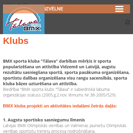
HOME
>
KLUBS
IZVĒLNE
Klubs
Klubs
BMX sporta kluba "Tālava" darbības mērķis ir sporta
popularizēšana un attīstība Vidzemē un Latvijā, augstu
rezultātu sasniegšana sportā, sporta pasākuma organizēšana,
sportistu dalības organizēšana visu rangu sacensībās, sporta
kluba bāzes uzturēšana un attīstība.
Biedrībai "BMX sporta klubs "Tālava" ir sabiedriskā labuma
organizācijas statuss (2005.g.2.nov. lēmums Nr.38-2005/529).
BMX kluba projekti un aktivitātes iedalāmi četrās daļās:
1. Augstu sportisko sasniegumu līmenis
Latvijas BMX Olimpiskās vienības un Valmieras jauniešu Olimpiskās
vienības sportistu treniņu procesa nodrošināšana.