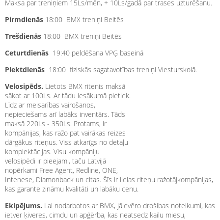
Maksa par treniņiem 15Ls/mēn, + 10Ls/gadā par trases uzturēšanu.
Pirmdienās
18:00 BMX treniņi Beitēs
Trešdienās
18:00 BMX treniņi Beitēs
Ceturtdienās
19:40 peldēšana VPĢ baseinā
Piektdienās
18:00 fiziskās sagatavotības treniņi Viesturskolā.
Velosipēds.
Lietots BMX ritenis maksā
sākot ar 100Ls. Ar tādu iesākumā pietiek.
Līdz ar meisarības vairošanos,
nepieciešams arī labāks inventārs. Tāds
maksā 220Ls - 350Ls. Protams, ir
kompānijas, kas ražo pat vairākas reizes
dārgākus riteņus. Viss atkarīgs no detaļu
komplektācijas. Visu kompāniju
velosipēdi ir pieejami, taču Latvijā
nopērkami Free Agent, Redline, ONE,
Intenese, Diamonback un citas. Šīs ir lielas riteņu ražotājkompānijas,
kas garante zināmu kvalitāti un labāku cenu.
Ekipējums.
Lai nodarbotos ar BMX, jāievēro drošibas noteikumi, kas
ietver ķiveres, cimdu un apģērba, kas neatsedz kailu miesu,