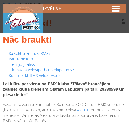
SĀKUMS
>
NĀC BRAUKT!
IZVĒLNE
Nāc braukt!
Nāc braukt!
Kā sākt trenēties BMX?
Par treniņiem
Treniņu grafiks
Cik maksā velosipēds un ekipējums?
Kur nopirkt BMX velosipēdu?
Lai kļūtu par vienu no BMX kluba "Tālava" braucējiem -
zvaniet kluba trenerim Olafam Lakučam pa tālr. 28330999 un
piesakieties!
Vasaras sezonā treniņi notiek 3x nedēļā SCO Centrs BMX velotrasē
(blakus DUS Valdeko, atpūtas kompleksa
AVOTI
teritorijā). Ziemas
mēnešos: Valmieras Viestura vidusskolas sporta zālē, baseinā un
BMX trasē telpās Beitēs.