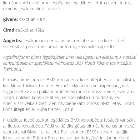
lietošana. Arī ekipējumu iespējams iegadāties lietotu (ķiveri, formu,
cimdus iesakam pirkt jaunus)
Ķivere:
sākot ar 70Ls
Cimdi:
sākot ar 15Ls
Apģērbs:
iesākumam der parastas treniņbikses un krekls, bet
sacensības parasti visi brauc ar formu, kas maksa ap 70Ls.
Atgādinājums: pirms iegādajaties BMX velosipēdu un ekipējumu, noteikti
konsultējaties ar speciālistu (Valmieras BMX klubā Tālava tas ir Edžus
Treimanis)!
Pirmais, pirms pērciet BMX velosipēdu, konsultējaties ar speciālistu,
kas klubā Tālava ir treneris Edžus! Jo kļūdoties velosipēda iegādē,
sagādāsiet sev un puikam problēmas (neatbilstošs izmērs, kvalitāte).
Tātad, obligādi konsultējaties pie speciālista un brīdinam, ka
speciālists veikalā bieži vien nav pietiekami zinošs BMX lietās. Tātad,
konsultējaties ar kluba treneri Edžu!
Ir dažādas iespējas, kur iegādāties BMX velosipēdu. Iesācēji var sākt
ar lietotu velosipēdu. Tādā veidā tiks gūtas pirmās iemaņas un vispār
saprasts vai BMX ir sirdslieta. Par lietotiem BMX riteņiem jautājiet
kluba trenerim Edžum. Protams, var uzreiz iegādāties jaunu riteni.