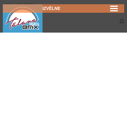
HOME
>
WELCOME!
IZVĒLNE