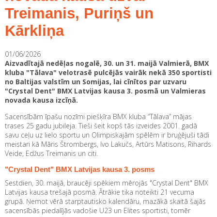
Treimanis, Puriņš un
Kārkliņa
01/06/2026
Aizvadītajā nedēļas nogalē, 30. un 31. maijā Valmierā, BMX
kluba "Tālava" velotrasē pulcējās vairāk nekā 350 sportisti
no Baltijas valstīm un Somijas, lai cīnītos par uzvaru
"Crystal Dent" BMX Latvijas kausa 3. posmā un Valmieras
novada kausa izcīņā.
Sacensībām īpašu nozīmi piešķīra BMX kluba “Tālava” mājas
trases 25 gadu jubileja. Tieši šeit kopš tās izveides 2001. gadā
savu ceļu uz lielo sportu un Olimpiskajām spēlēm ir bruģējuši tādi
meistari kā Māris Štrombergs, Ivo Lakučs, Artūrs Matisons, Rihards
Veide, Edžus Treimanis un citi.
"Crystal Dent" BMX Latvijas kausa 3. posms
Sestdien, 30. maijā, braucēji spēkiem mērojās "Crystal Dent" BMX
Latvijas kausa trešajā posmā. Ātrākie tika noteikti 21 vecuma
grupā. Ņemot vērā starptautisko kalendāru, mazākā skaitā šajās
sacensībās piedalījās vadošie U23 un Elites sportisti, tomēr