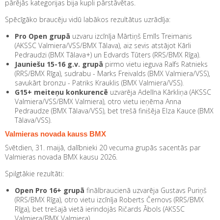
pārējās kategorijas bija kupli pārstāvētas.
Spēcīgāko braucēju vidū labākos rezultātus uzrādīja:
Pro Open grupā
uzvaru izcīnīja Mārtiņš Emīls Treimanis
(AKSSC Valmiera/VSS/BMX Tālava), aiz sevis atstājot Kārli
Pedraudzi (BMX Tālava+) un Edvards Tūters (RRS/BMX Rīga).
Jauniešu 15-16 g.v. grupā
pirmo vietu ieguva Ralfs Ratnieks
(RRS/BMX Rīga), sudrabu - Marks Freivalds (BMX Valmiera/VSS),
savukārt bronzu - Patriks Krauklis (BMX Valmiera/VSS).
G15+ meiteņu konkurencē
uzvarēja Adelīna Kārkliņa (AKSSC
Valmiera/VSS/BMX Valmiera), otro vietu ieņēma Anna
Pedraudze (BMX Tālava/VSS), bet trešā finišēja Elza Kauce (BMX
Tālava/VSS).
Valmieras novada kauss BMX
Svētdien, 31. maijā, dalībnieki 20 vecuma grupās sacentās par
Valmieras novada BMX kausu 2026.
Spilgtākie rezultāti:
Open Pro 16+ grupā
finālbraucienā uzvarēja Gustavs Puriņš
(RRS/BMX Rīga), otro vietu izcīnīja Roberts Černovs (RRS/BMX
Rīga), bet trešajā vietā ierindojās Ričards Ābols (AKSSC
Valmiera/BMX Valmiera).