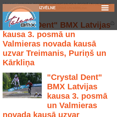
SĀKUMS
>
"CRYSTAL DENT" BMX LATVIJAS KAUSA 3. POSMĀ UN VALMIERAS
IZVĒLNE
NOVADA KAUSĀ UZVAR TREIMANIS, PURIŅŠ UN KĀRKLIŅA
"Crystal Dent" BMX Latvijas
kausa 3. posmā un
Valmieras novada kausā
uzvar Treimanis, Puriņš un
Kārkliņa
"Crystal Dent"
BMX Latvijas
kausa 3. posmā
un Valmieras
novada kausā uzvar