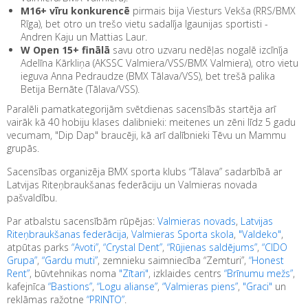
M16+ vīru konkurencē
pirmais bija Viesturs Vekša (RRS/BMX
Rīga), bet otro un trešo vietu sadalīja Igaunijas sportisti -
Andren Kaju un Mattias Laur.
W Open 15+ finālā
savu otro uzvaru nedēļas nogalē izcīnīja
Adelīna Kārkliņa (AKSSC Valmiera/VSS/BMX Valmiera), otro vietu
ieguva Anna Pedraudze (BMX Tālava/VSS), bet trešā palika
Betija Bernāte (Tālava/VSS).
Paralēli pamatkategorijām svētdienas sacensībās startēja arī
vairāk kā 40 hobiju klases dalibnieki: meitenes un zēni līdz 5 gadu
vecumam, "Dip Dap" braucēji, kā arī dalībnieki Tēvu un Mammu
grupās.
Sacensības organizēja BMX sporta klubs “Tālava” sadarbībā ar
Latvijas Riteņbraukšanas federāciju un Valmieras novada
pašvaldību.
Par atbalstu sacensībām rūpējas:
Valmieras novads
,
Latvijas
Riteņbraukšanas federācija
,
Valmieras Sporta skola
,
"Valdeko"
,
atpūtas parks
“Avoti”
,
“Crystal Dent”
,
“Rūjienas saldējums”
,
“CIDO
Grupa”
,
“Gardu muti”
, zemnieku saimniecība “Zemturi”,
“Honest
Rent”
, būvtehnikas noma
"Zītari"
, izklaides centrs
“Brīnumu mežs”
,
kafejnīca
“Bastions”
,
“Logu alianse”
,
“Valmieras piens”
,
"Graci"
un
reklāmas ražotne
“PRINTO”
.